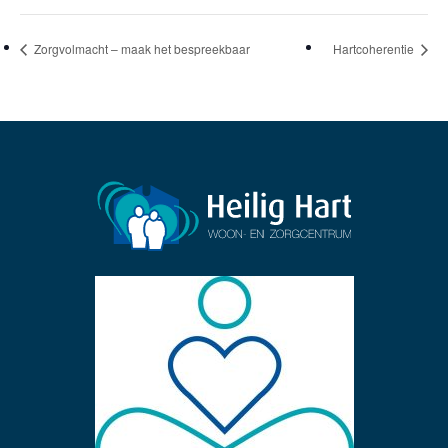
Zorgvolmacht – maak het bespreekbaar
Hartcoherentie