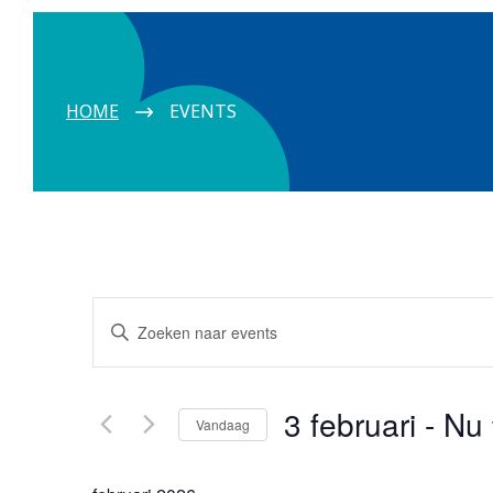
HOME
EVENTS
Events
Vul
een
Search
trefwoord
in.
and
3 februari
 - 
Nu
Vandaag
Zoek
Views
voor
Selecteer
Events
een