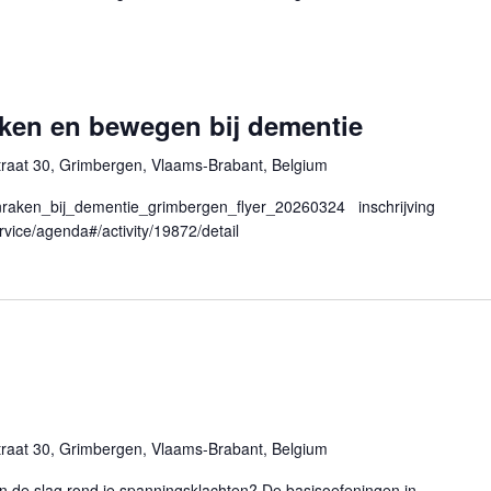
aken en bewegen bij dementie
traat 30, Grimbergen, Vlaams-Brabant, Belgium
nraken_bij_dementie_grimbergen_flyer_20260324 inschrijving
ervice/agenda#/activity/19872/detail
traat 30, Grimbergen, Vlaams-Brabant, Belgium
an de slag rond je spanningsklachten? De basisoefeningen in