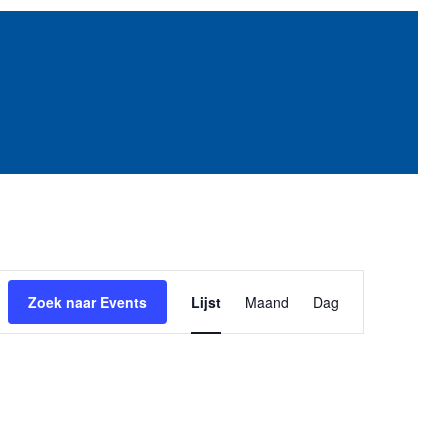
Event
Zoek naar Events
Lijst
Maand
Dag
weergaves
navigatie