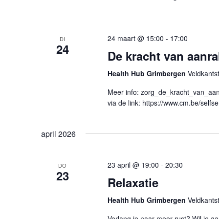
24 maart @ 15:00
-
17:00
DI
24
De kracht van aanr
Health Hub Grimbergen
Veldkants
Meer info: zorg_de_kracht_van_aa
via de link: https://www.cm.be/selfs
april 2026
23 april @ 19:00
-
20:30
DO
23
Relaxatie
Health Hub Grimbergen
Veldkants
Verlang je naar meer rust? Wil je a